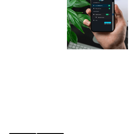
Nossa plataforma de
atendimento online oferece
uma experiência excepcional
para seus clientes, com
atendimento em tempo real
e resolução ágil de
problemas. Mantenha seus
clientes satisfeitos e
fidelizados.