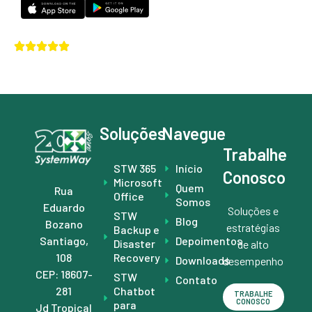
Testado e aprovado por milhares de
4.8 / 5
clientes
Soluções
Navegue
Trabalhe
STW 365
Início
Conosco
Microsoft
Quem
Rua
Office
Somos
Eduardo
Soluções e
STW
Blog
Bozano
estratégias
Backup e
Depoimentos
Santiago,
Disaster
de alto
Recovery
108
Downloads
desempenho
CEP: 18607-
STW
Contato
Chatbot
281
TRABALHE
CONOSCO
para
Jd Tropical