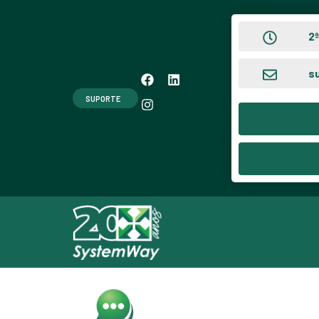
2ª
s
SUPORTE