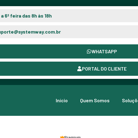
 a 6ª feira das 8h às 18h
uporte@systemway.com.br
WHATSAPP
PORTAL DO CLIENTE
Início
Quem Somos
Soluçõ
Premium