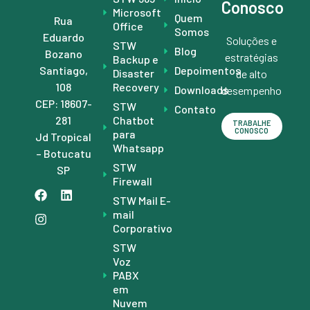
Conosco
Microsoft
Quem
Rua
Office
Somos
Eduardo
Soluções e
STW
Blog
Bozano
estratégias
Backup e
Depoimentos
Santiago,
Disaster
de alto
Recovery
108
Downloads
desempenho
CEP: 18607-
STW
Contato
Chatbot
281
TRABALHE
CONOSCO
para
Jd Tropical
Whatsapp
– Botucatu
STW
SP
Firewall
STW Mail E-
mail
Corporativo
STW
Voz
PABX
em
Nuvem