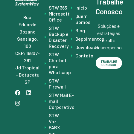
Trabalhe
STW 365
Início
Conosco
Microsoft
Quem
Rua
Office
Somos
Eduardo
Soluções e
STW
Blog
Bozano
estratégias
Backup e
Depoimentos
Santiago,
Disaster
de alto
Recovery
108
Downloads
desempenho
CEP: 18607-
STW
Contato
Chatbot
281
TRABALHE
CONOSCO
para
Jd Tropical
Whatsapp
– Botucatu
STW
SP
Firewall
STW Mail E-
mail
Corporativo
STW
Voz
PABX
em